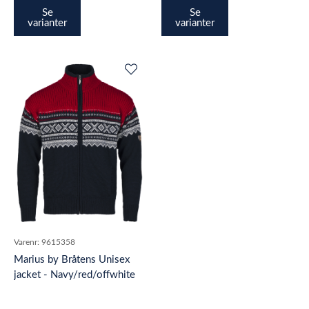
Se
Se
varianter
varianter
Varenr:
9615358
Marius by Bråtens Unisex
jacket - Navy/red/offwhite