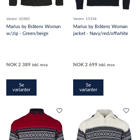
Varenr:
10383
Varenr:
15358
Marius by Bråtens Woman
Marius by Bråtens Woman
w/zip - Green/beige
jacket - Navy/red/offwhite
NOK
2 389
NOK
2 699
inkl. mva
inkl. mva
Se
Se
varianter
varianter