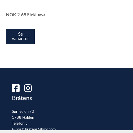
NOK
2 699
inkl. mva
Se
varianter
Bråtens
Sørliveien 70
1788 Halden
Telefon: :
E-post:
bratens@loxy.com