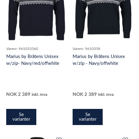
Varenr:
961033560
Varenr:
9610358
Marius by Bråtens Unisex
Marius by Bråtens Unisex
w/zip- Navy/red/offwhite
w/zip - Navy/offwhite
NOK
2 389
NOK
2 389
inkl. mva
inkl. mva
Se
Se
varianter
varianter