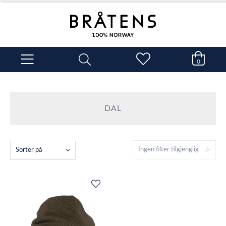
0
DAL
Ingen filter tilgjenglig
Sorter på