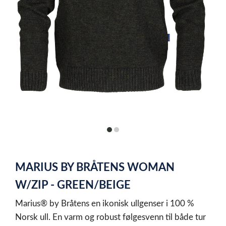
item
item
0
1
Item
1
MARIUS BY BRÅTENS WOMAN
of
2
W/ZIP - GREEN/BEIGE
Marius® by Bråtens en ikonisk ullgenser i 100 %
Norsk ull. En varm og robust følgesvenn til både tur