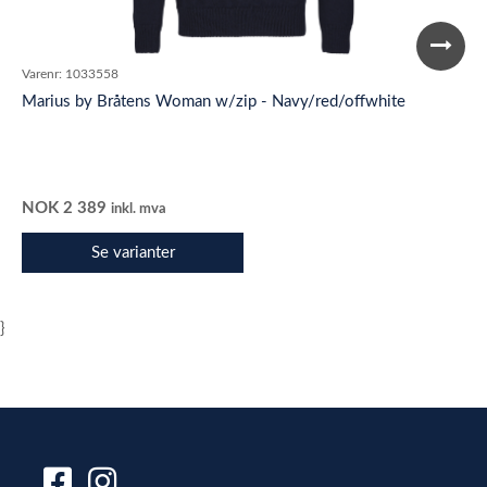
Varenr:
1033558
Marius by Bråtens Woman w/zip - Navy/red/offwhite
NOK
2 389
inkl. mva
Se varianter
}