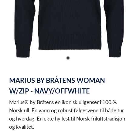
item
0
Item
1
MARIUS BY BRÅTENS WOMAN
of
1
W/ZIP - NAVY/OFFWHITE
Marius® by Bråtens en ikonisk ullgenser i 100 %
Norsk ull. En varm og robust følgesvenn til både tur
og hverdag. En ekte hyllest til Norsk friluftstradisjon
og kvalitet.