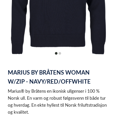
item
item
0
1
Item
1
MARIUS BY BRÅTENS WOMAN
of
2
W/ZIP - NAVY/RED/OFFWHITE
Marius® by Bråtens en ikonisk ullgenser i 100 %
Norsk ull. En varm og robust følgesvenn til både tur
og hverdag. En ekte hyllest til Norsk friluftstradisjon
og kvalitet.