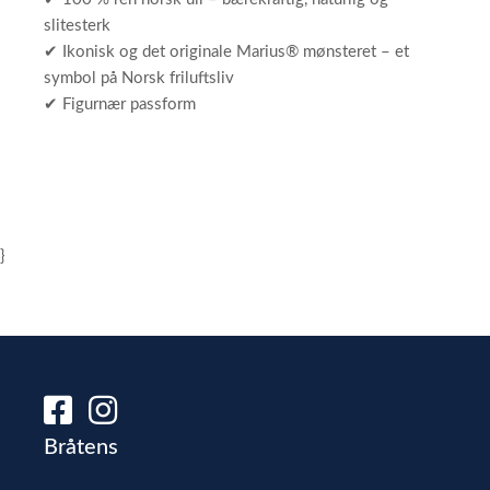
slitesterk
✔ Ikonisk og det originale Marius® mønsteret – et
symbol på Norsk friluftsliv
✔ Figurnær passform
}
Bråtens