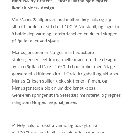
Marius® by Bråtens – Norsk ulltradisjon møter
ikonisk Norsk design
Vår Marius® ullgenser med mellom høy hals og zip i
slim fit modell er strikket i 100 % Norsk ull, og laget for
å holde deg varm og komfortabel enten du er i skogen,
på fjellet eller ved sjøen.
Mariusgenseren er Norges mest populære
strikkegenser. Det tradisjonelle mønsteret ble designet
av Unn Søiland Dale i 1953 da hun jobbet med å lage
gensere til skifilmen «Troll i Ord». Krigshelt og skiløper
Marius Eriksen spiller kjekk skitrener i filmen, og
Mariusgenseren ble en umiddelbar suksess.
Genseren springer ut fra Setesdals mønsteret, og regnes
i dag som Norges nasjonalgenser.
✔ Høy hals for ekstra varme og beskyttelse
✔ 100 % ren norsk ull – bærekraftig, naturlig og