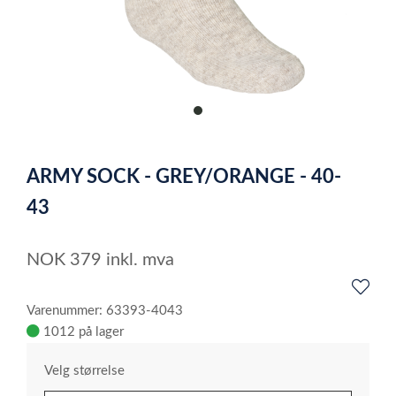
item
0
Item
1
ARMY SOCK - GREY/ORANGE - 40-
of
1
43
NOK
379
inkl. mva
Varenummer: 63393-4043
1012 på lager
Velg størrelse