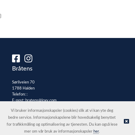
}
Bråtens
Sørliveien 70
1788 Halden
Telefon: :
E-post:
bratens@loxy.com
Selgerportal
Vi bruker informasjonskapsler (cookies) slik at vi kan yte deg
bedre service. Informasjonskapslene blir hovedsakelig benyttet
for trafikkmåling og optimalisering av tjenesten. Du kan også lese
© Bråtens |
Nettbutikk levert av Kréatif
mer om vår bruk av informasjonskapsler
her
.