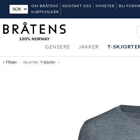
OM BRÅTENS
KONTAKT OSS
NYHETER
BLI FORH
KJØPSVILKÅR
GENSERE
JAKKER
T-SKJORTE
« Tilbake
Du er her:
T-skjorter