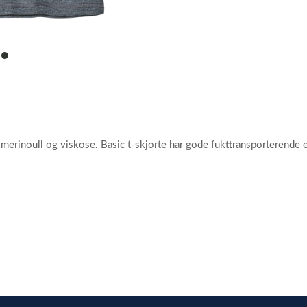
item
0
av merinoull og viskose. Basic t-skjorte har gode fukttransporterend