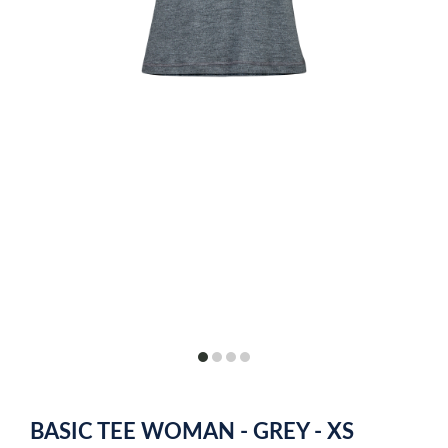
item
item
item
item
0
1
2
3
Item
1
BASIC TEE WOMAN - GREY - XS
of