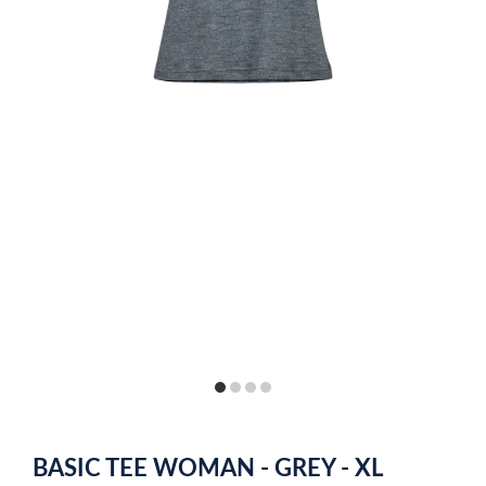
item
item
item
item
0
1
2
3
Item
1
BASIC TEE WOMAN - GREY - XL
of