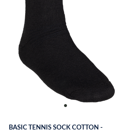
item
0
Item
1
BASIC TENNIS SOCK COTTON -
of