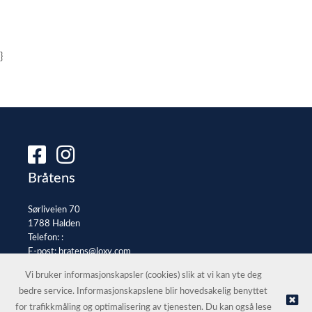
}
Bråtens
Sørliveien 70
1788 Halden
Telefon: :
E-post:
bratens@loxy.com
Selgerportal
Vi bruker informasjonskapsler (cookies) slik at vi kan yte deg
bedre service. Informasjonskapslene blir hovedsakelig benyttet
for trafikkmåling og optimalisering av tjenesten. Du kan også lese
© Bråtens |
Nettbutikk levert av Kréatif