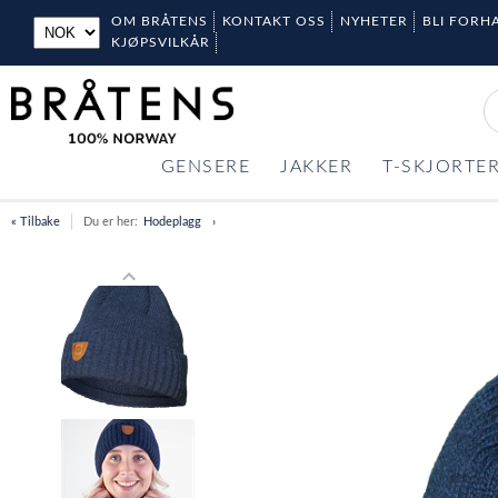
OM BRÅTENS
KONTAKT OSS
NYHETER
BLI FORH
KJØPSVILKÅR
GENSERE
JAKKER
T-SKJORTE
« Tilbake
Du er her:
Hodeplagg