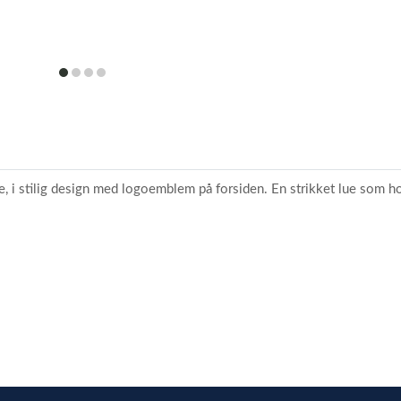
item
item
item
item
0
1
2
3
, i stilig design med logoemblem på forsiden. En strikket lue som hold