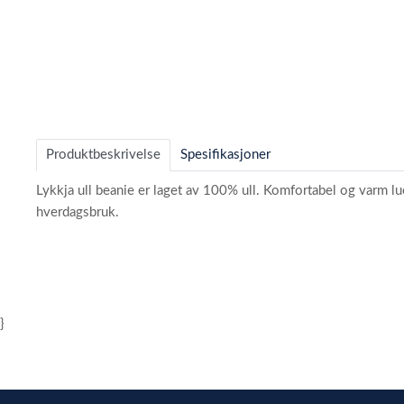
Item
1
of
Produktbeskrivelse
Spesifikasjoner
4
Lykkja ull beanie er laget av 100% ull. Komfortabel og varm lue
hverdagsbruk.
}