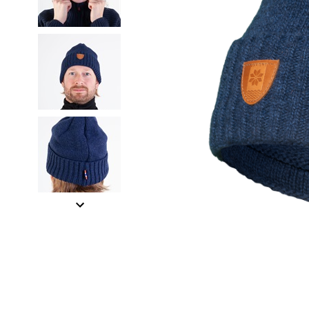
Item
1
of
4