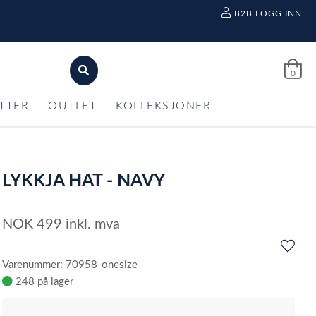
B2B LOGG INN
0
TTER
OUTLET
KOLLEKSJONER
LYKKJA HAT - NAVY
NOK
499
inkl. mva
Varenummer: 70958-onesize
248 på lager