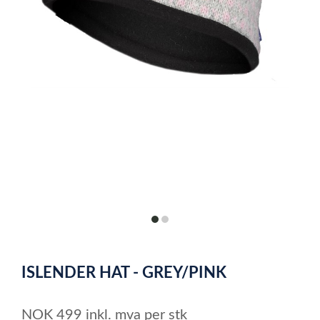
item
item
0
1
Item
1
ISLENDER HAT - GREY/PINK
of
2
NOK
499
inkl. mva
per stk