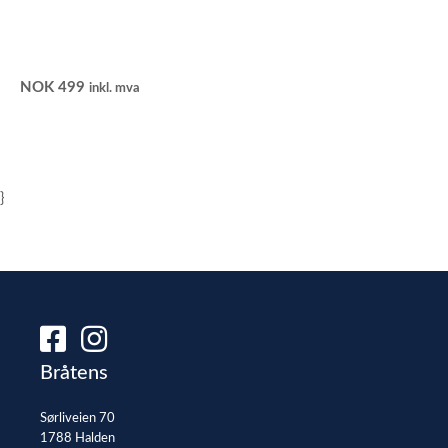
NOK
499
inkl. mva
}
Bråtens
Sørliveien 70
1788 Halden