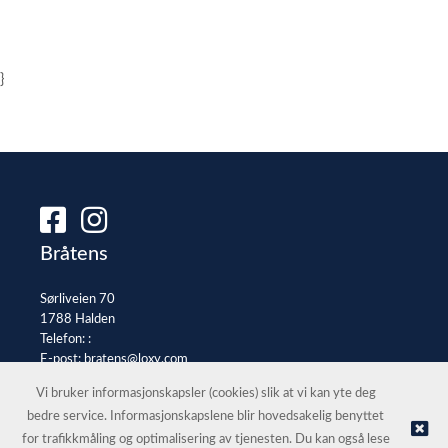
}
Bråtens
Sørliveien 70
1788 Halden
Telefon: :
E-post:
bratens@loxy.com
Selgerportal
Vi bruker informasjonskapsler (cookies) slik at vi kan yte deg
bedre service. Informasjonskapslene blir hovedsakelig benyttet
for trafikkmåling og optimalisering av tjenesten. Du kan også lese
© Bråtens |
Nettbutikk levert av Kréatif