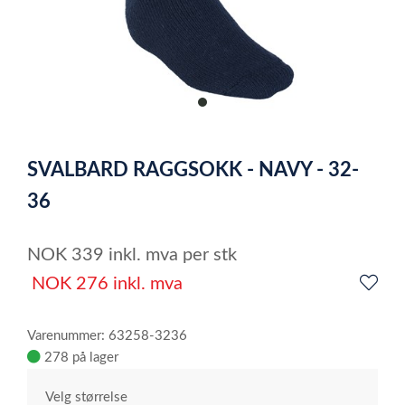
item
0
Item
1
SVALBARD RAGGSOKK - NAVY - 32-
of
1
36
NOK
339
inkl. mva
per stk
NOK
276
inkl. mva
Varenummer: 63258-3236
278 på lager
Velg størrelse