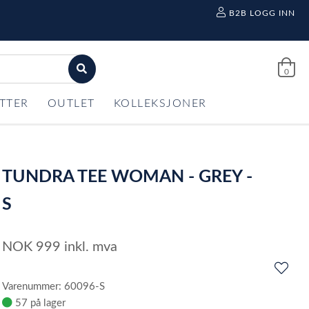
B2B LOGG INN
0
TTER
OUTLET
KOLLEKSJONER
TUNDRA TEE WOMAN - GREY -
S
NOK
999
inkl. mva
Varenummer: 60096-S
57 på lager