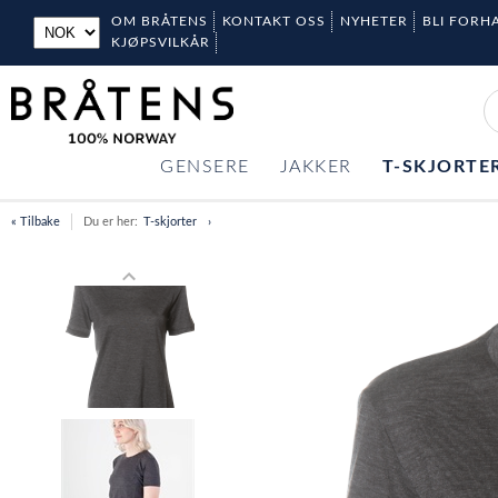
OM BRÅTENS
KONTAKT OSS
NYHETER
BLI FORH
KJØPSVILKÅR
GENSERE
JAKKER
T-SKJORTE
« Tilbake
Du er her:
T-skjorter