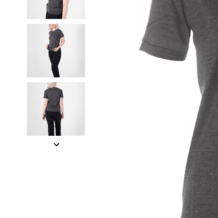
Item
1
of
4