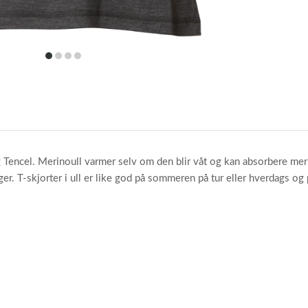
item
item
item
item
0
1
2
3
 Tencel. Merinoull varmer selv om den blir våt og kan absorbere mer 
er. T-skjorter i ull er like god på sommeren på tur eller hverdags o