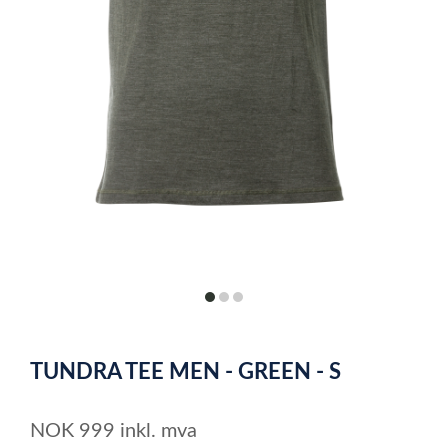
item
item
item
0
1
2
Item
1
TUNDRA TEE MEN - GREEN - S
of
3
NOK
999
inkl. mva