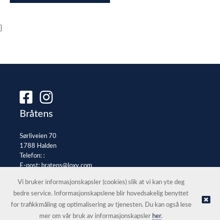
}
Bråtens
Sørliveien 70
1788 Halden
Telefon: :
E-post:
bratens@loxy.com
Selgerportal
Vi bruker informasjonskapsler (cookies) slik at vi kan yte deg
bedre service. Informasjonskapslene blir hovedsakelig benyttet
for trafikkmåling og optimalisering av tjenesten. Du kan også lese
© Bråtens |
Nettbutikk levert av Kréatif
mer om vår bruk av informasjonskapsler
her
.