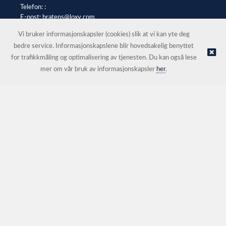
Telefon: :
E-post:
bratens@loxy.com
Selgerportal
Vi bruker informasjonskapsler (cookies) slik at vi kan yte deg
bedre service. Informasjonskapslene blir hovedsakelig benyttet
for trafikkmåling og optimalisering av tjenesten. Du kan også lese
© Bråtens |
Nettbutikk levert av Kréatif
mer om vår bruk av informasjonskapsler
her
.