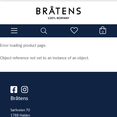
0
Error loading product page.
Object reference not set to an instance of an object.
Bråtens
Sørliveien 70
1788 Halden