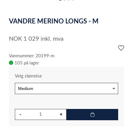
item
item
item
item
0
1
2
3
Item
1
VANDRE MERINO LONGS - M
of
4
NOK
1 029
inkl. mva
Varenummer: 20199-m
105 på lager
Velg størrelse