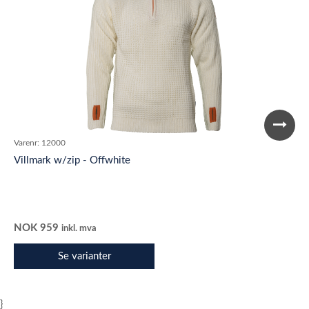
Varenr:
12000
Villmark w/zip - Offwhite
NOK
959
inkl. mva
Se varianter
}