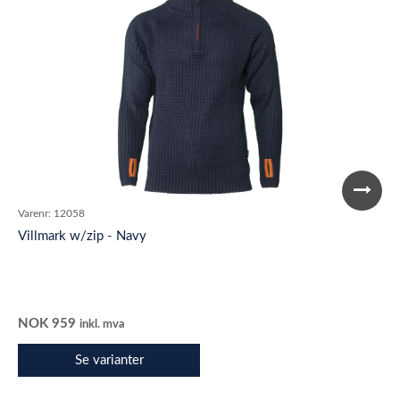
Varenr:
12058
Villmark w/zip - Navy
NOK
959
inkl. mva
Se varianter