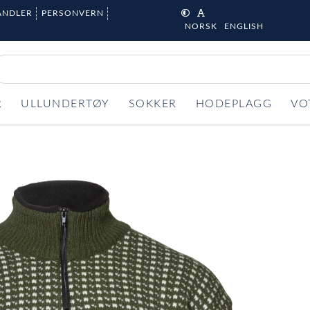
ANDLER
PERSONVERN
NORSK
ENGLISH
R
ULLUNDERTØY
SOKKER
HODEPLAGG
VO