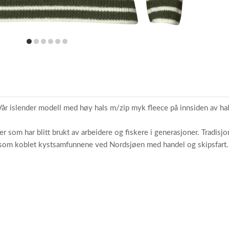
item
item
item
item
item
item
0
1
2
3
4
5
Vår islender modell med høy hals m/zip myk fleece på innsiden av hals
 som har blitt brukt av arbeidere og fiskere i generasjoner. Tradisjo
, som koblet kystsamfunnene ved Nordsjøen med handel og skipsfart.