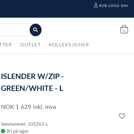
B2B LOGG INN
0
TTER
OUTLET
KOLLEKSJONER
ISLENDER W/ZIP -
GREEN/WHITE - L
NOK
1 629
inkl. mva
Varenummer: 105Z63-L
80 på lager