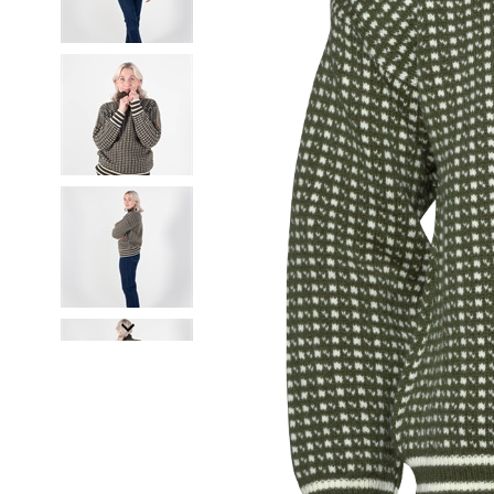
Item
1
of
6