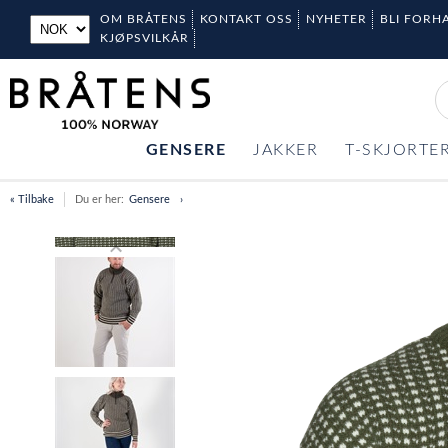
OM BRÅTENS
KONTAKT OSS
NYHETER
BLI FORH
KJØPSVILKÅR
GENSERE
JAKKER
T-SKJORTE
« Tilbake
Du er her:
Gensere