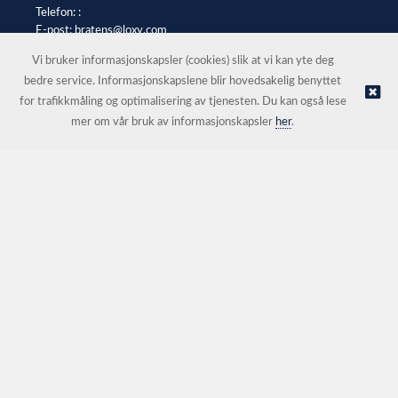
Telefon: :
E-post:
bratens@loxy.com
Selgerportal
Vi bruker informasjonskapsler (cookies) slik at vi kan yte deg
bedre service. Informasjonskapslene blir hovedsakelig benyttet
for trafikkmåling og optimalisering av tjenesten. Du kan også lese
© Bråtens |
Nettbutikk levert av Kréatif
mer om vår bruk av informasjonskapsler
her
.