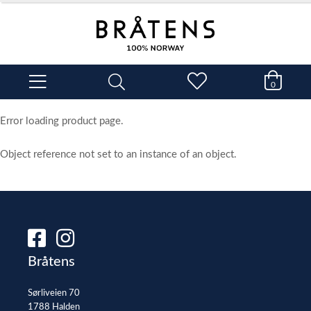
0
Error loading product page.
Object reference not set to an instance of an object.
Bråtens
Sørliveien 70
1788 Halden