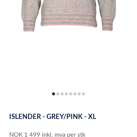
item
item
item
item
item
item
item
item
0
1
2
3
4
5
6
7
Item
1
ISLENDER - GREY/PINK - XL
of
8
NOK
1 499
inkl. mva
per stk