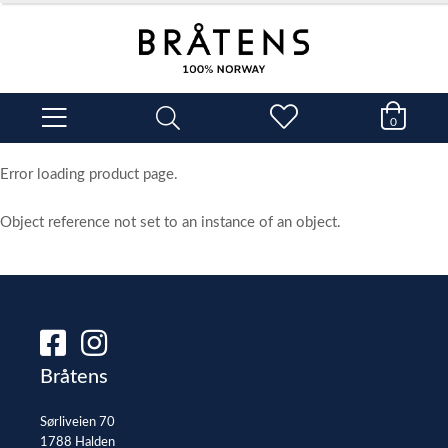
0
Error loading product page.
Object reference not set to an instance of an object.
Bråtens
Sørliveien 70
1788 Halden