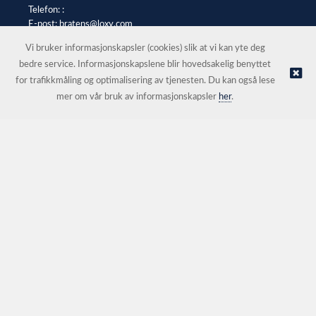
Telefon: :
E-post:
bratens@loxy.com
Selgerportal
Vi bruker informasjonskapsler (cookies) slik at vi kan yte deg
bedre service. Informasjonskapslene blir hovedsakelig benyttet
for trafikkmåling og optimalisering av tjenesten. Du kan også lese
© Bråtens |
Nettbutikk levert av Kréatif
mer om vår bruk av informasjonskapsler
her
.