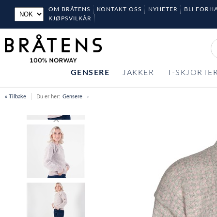
OM BRÅTENS
KONTAKT OSS
NYHETER
BLI FORH
KJØPSVILKÅR
GENSERE
JAKKER
T-SKJORTE
« Tilbake
Du er her:
Gensere