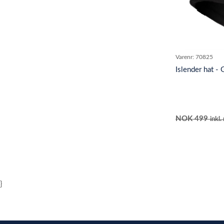
Varenr:
70825
Islender hat -
NOK
499
inkl
}