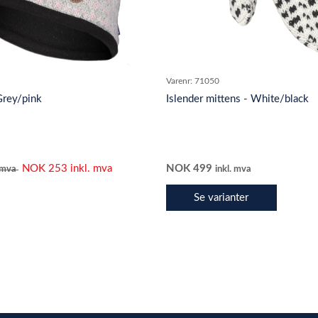
Varenr:
71050
 Grey/pink
Islender mittens - White/black
NOK
253
inkl. mva
NOK
499
. mva
inkl. mva
Se varianter