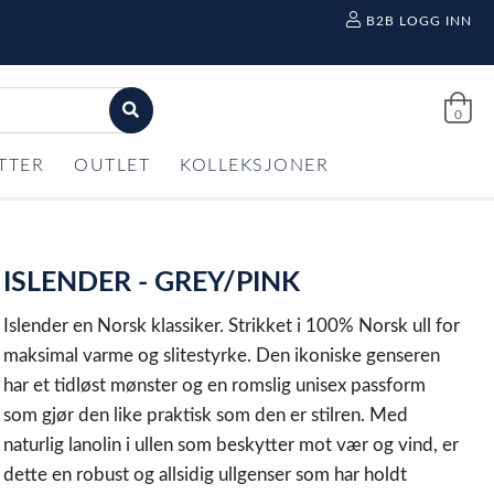
B2B LOGG INN
0
TTER
OUTLET
KOLLEKSJONER
ISLENDER - GREY/PINK
Islender en Norsk klassiker. Strikket i 100% Norsk ull for
maksimal varme og slitestyrke. Den ikoniske genseren
har et tidløst mønster og en romslig unisex passform
som gjør den like praktisk som den er stilren. Med
naturlig lanolin i ullen som beskytter mot vær og vind, er
dette en robust og allsidig ullgenser som har holdt