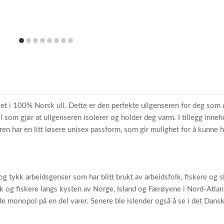
item
item
item
item
item
item
item
item
0
1
2
3
4
5
6
7
get i 100% Norsk ull. Dette er den perfekte ullgenseren for deg so
l som gjør at ullgenseren isolerer og holder deg varm. I tillegg innehol
n har en litt løsere unisex passform, som gir mulighet for å kunne ha
g tykk arbeidsgenser som har blitt brukt av arbeidsfolk, fiskere og s
lk og fiskere langs kysten av Norge, Island og Færøyene i Nord-Atlan
 monopol på en del varer. Senere ble islender også å se i det Dansk