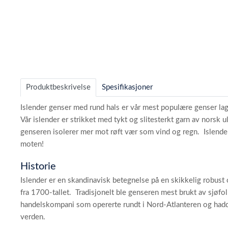
Item
1
of
Produktbeskrivelse
Spesifikasjoner
8
Islender genser med rund hals er vår mest populære genser la
Vår islender er strikket med tykt og slitesterkt garn av norsk ul
genseren isolerer mer mot røft vær som vind og regn. Islendere
moten!
Historie
Islender er en skandinavisk betegnelse på en skikkelig robust o
fra 1700-tallet. Tradisjonelt ble genseren mest brukt av sjøfo
handelskompani som opererte rundt i Nord-Atlanteren og hadde
verden.