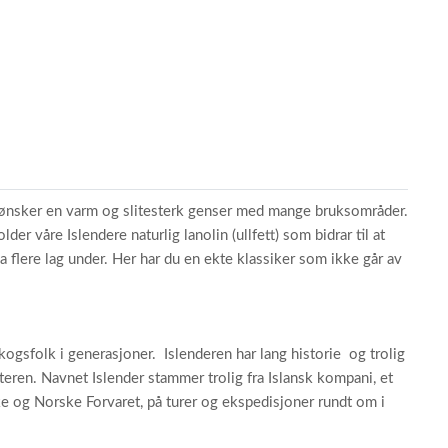
m ønsker en varm og slitesterk genser med mange bruksområder.
der våre Islendere naturlig lanolin (ullfett) som bidrar til at
 flere lag under. Her har du en ekte klassiker som ikke går av
kogsfolk i generasjoner. Islenderen har lang historie og trolig
teren. Navnet Islender stammer trolig fra Islansk kompani, et
e og Norske Forvaret, på turer og ekspedisjoner rundt om i