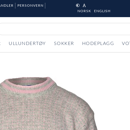
ANDLER
PERSONVERN
NORSK
ENGLISH
R
ULLUNDERTØY
SOKKER
HODEPLAGG
VO