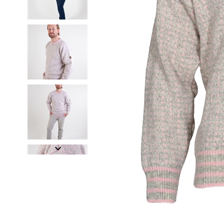
Item
1
of
8