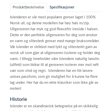
Produktbeskrivelse
Spesifikasjoner
Islenderen er vår mest populære genser laget i 100%
Norsk ull, og denne modellen har høy hals m/zip.
Ullgenseren har myk og god fleecefór innside i halsen.
Dette er den perfekte ullgenseren for deg som ønsker
en varm og slitesterk genser med mange bruksområder.
Vår islender er strikket med tykt og slitesterkt garn av
norsk ull som gjør at ullgenseren isolerer og holder deg
varm. I tillegg inneholder våre Islendere naturlig lanolin
(ullfett) som bidrar til at genseren isolerer mer mot røft
vær som vind og regn. Islenderen har en litt løsere
unisex passform, som gir mulighet for å kunne ha flere
lag under. Her har du en ekte klassiker som ikke går av
moten!
Historie
Islender er en skandinavisk betegnelse på en skikkelig