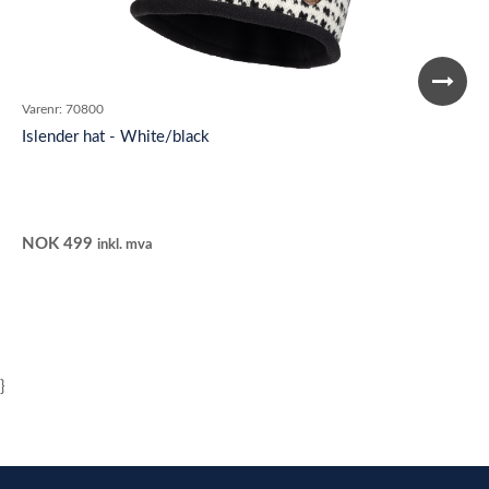
Varenr:
70800
Islender hat - White/black
NOK
499
inkl. mva
}