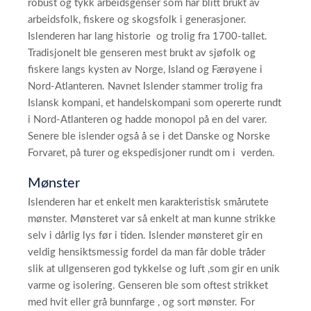
robust og tykk arbeidsgenser som har blitt brukt av
arbeidsfolk, fiskere og skogsfolk i generasjoner.
Islenderen har lang historie og trolig fra 1700-tallet.
Tradisjonelt ble genseren mest brukt av sjøfolk og
fiskere langs kysten av Norge, Island og Færøyene i
Nord-Atlanteren. Navnet Islender stammer trolig fra
Islansk kompani, et handelskompani som opererte rundt
i Nord-Atlanteren og hadde monopol på en del varer.
Senere ble islender også å se i det Danske og Norske
Forvaret, på turer og ekspedisjoner rundt om i verden.
Mønster
Islenderen har et enkelt men karakteristisk smårutete
mønster. Mønsteret var så enkelt at man kunne strikke
selv i dårlig lys før i tiden. Islender mønsteret gir en
veldig hensiktsmessig fordel da man får doble tråder
slik at ullgenseren god tykkelse og luft ,som gir en unik
varme og isolering. Genseren ble som oftest strikket
med hvit eller grå bunnfarge , og sort mønster. For