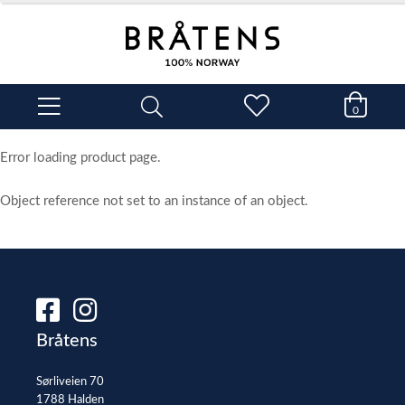
0
Error loading product page.
Object reference not set to an instance of an object.
Bråtens
Sørliveien 70
1788 Halden