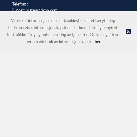
Telefon: :
E-post:
bratens@loxy.com
Selgerportal
Vi bruker informasjonskapsler (cookies) slik at vi kan yte deg
bedre service. Informasjonskapslene blir hovedsakelig benyttet
for trafikkmåling og optimalisering av tjenesten. Du kan også lese
© Bråtens |
Nettbutikk levert av Kréatif
mer om vår bruk av informasjonskapsler
her
.