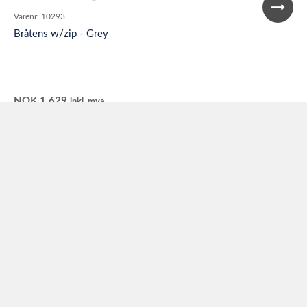
Varenr:
10293
Bråtens w/zip - Grey
NOK
1 629
inkl. mva
Se varianter
Bråtens
Sørliveien 70